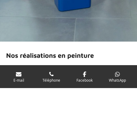
Nos réalisations en peinture
Explorez les types de projets de peinture pour lesquels les
clients font le plus souvent appel à PRESTO RENOV'. Que ce
E-mail
Téléphone
Facebook
WhatsApp
soit pour des projets résidentiels ou commerciaux, nous
mettons notre expertise au service de vos besoins. De la
simple application de peinture à des projets plus complexes,
nous sommes là pour vous.
Voir nos projets